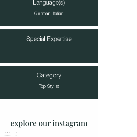
Language(s)
German, Italian
Special Expertise
Category
Top Stylist
explore our instagram